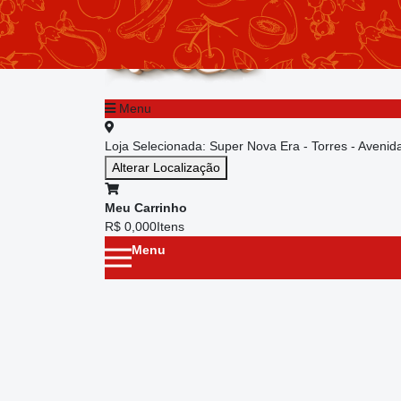
chevron_left
Menu principal
Menu
Loja Selecionada:
Super Nova Era - Torres - Aveni
Alterar Localização
Meu Carrinho
R$ 0,00
0
Itens
Menu