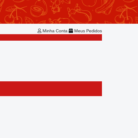
Repetir Pedido
Minha Conta
Bem-vindo!
Já é cadastrado?
Minha Conta
Meus Pedidos