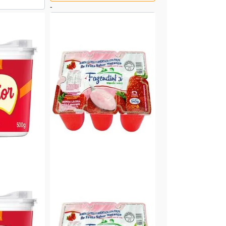
-
adicionado
+
Comprar
Produto adicionado
-0%
MOCOCA
|
Queijo Ralado
so TIROLEZ
Queijo Ralado MOCOCA Pacote