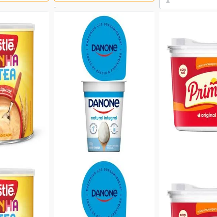
-
+
Comprar
Produto 
+
o adicionado
Comprar
Produto adicionado
-0%
-23%
Leite
Polenghi
|
Requeijão
Tirolez
|
Requeijão
UHT Leve Tirol
Requeijão Cremoso POLENGHI
Requeijão Cremo