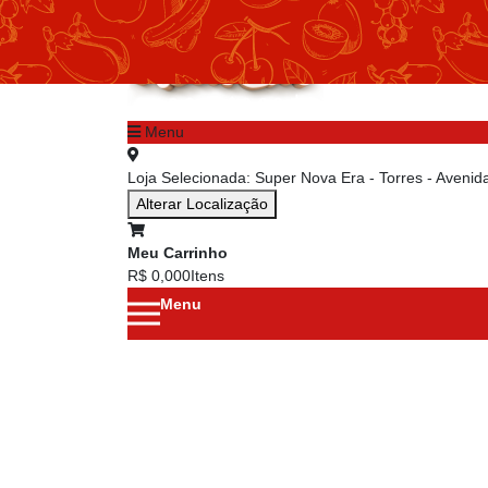
chevron_left
Menu principal
Menu
Loja Selecionada:
Super Nova Era - Torres - Aveni
Alterar Localização
Meu Carrinho
R$ 0,00
0
Itens
Menu