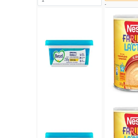
-
+
Comprar
Produto adicionado
+
Comprar
Produt
-8%
-0%
SELECT
|
Laticínios, Frios e
Tirol
|
Creme de 
Creme de Leite 
Ovos