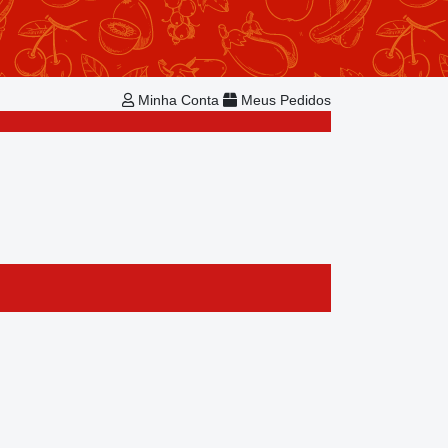
Repetir Pedido
Minha Conta
Bem-vindo!
Já é cadastrado?
Minha Conta
Meus Pedidos