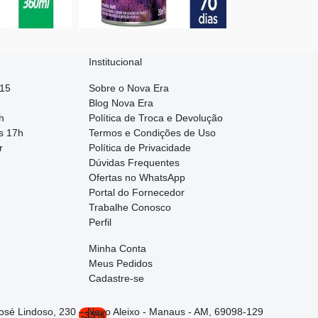
Institucional
015
Sobre o Nova Era
Blog Nova Era
h
Política de Troca e Devolução
s 17h
Termos e Condições de Uso
r
Política de Privacidade
Dúvidas Frequentes
Ofertas no WhatsApp
Portal do Fornecedor
Trabalhe Conosco
Perfil
Minha Conta
Meus Pedidos
Cadastre-se
José Lindoso, 230 – Novo Aleixo - Manaus - AM, 69098-129
-35%