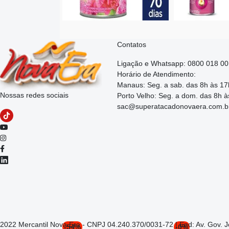
Contatos
Ligação e Whatsapp: 0800 018 0
Horário de Atendimento:
Manaus: Seg. a sab. das 8h às 17
Nossas redes sociais
Porto Velho: Seg. a dom. das 8h à
sac@superatacadonovaera.com.b
2022 Mercantil Nova Era - CNPJ 04.240.370/0031-72 | End: Av. Gov. 
-54%
-0%