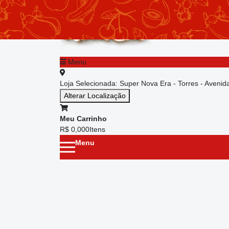
chevron_left
Menu principal
Menu
Loja Selecionada:
Super Nova Era - Torres - Aveni
Alterar Localização
Meu Carrinho
R$ 0,00
0
Itens
Menu