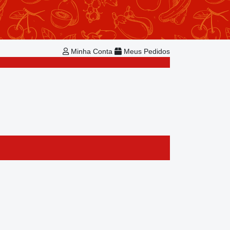
Repetir Pedido
Minha Conta
Bem-vindo!
Já é cadastrado?
Minha Conta
Meus Pedidos