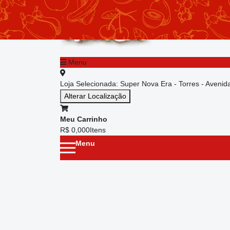
chevron_left
Menu principal
Menu
Loja Selecionada:
Super Nova Era - Torres - Aveni
Alterar Localização
Meu Carrinho
R$ 0,00
0
Itens
Menu