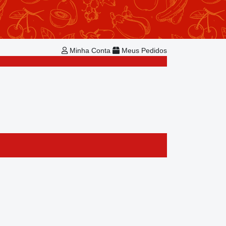
Repetir Pedido
Minha Conta
Bem-vindo!
Já é cadastrado?
Minha Conta
Meus Pedidos