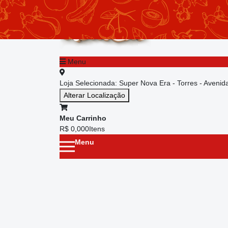
chevron_left
Menu principal
Menu
Loja Selecionada:
Super Nova Era - Torres - Aveni
Alterar Localização
Meu Carrinho
R$ 0,00
0
Itens
Menu