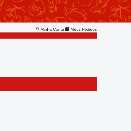
Repetir Pedido
Minha Conta
Bem-vindo!
Já é cadastrado?
Minha Conta
Meus Pedidos