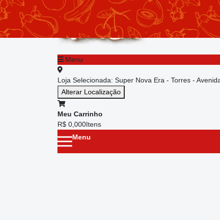
chevron_left
Menu principal
Menu
Loja Selecionada:
Super Nova Era - Torres - Aveni
Alterar Localização
Meu Carrinho
R$ 0,00
0
Itens
Menu