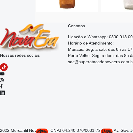
Contatos
Ligação e Whatsapp: 0800 018 0
Horário de Atendimento:
Manaus: Seg. a sab. das 8h às 17
Nossas redes sociais
Porto Velho: Seg. a dom. das 8h à
sac@superatacadonovaera.com.b
2022 Mercantil Nova Era - CNPJ 04.240.370/0031-72 | End: Av. Gov. 
-37%
-36%