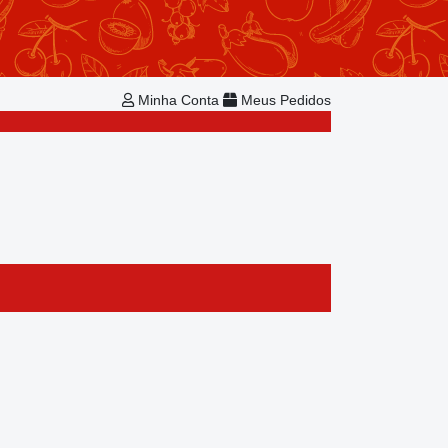
Repetir Pedido
Minha Conta
Bem-vindo!
Já é cadastrado?
Minha Conta
Meus Pedidos