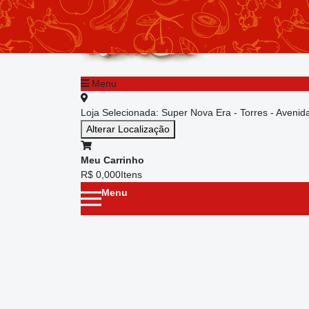
chevron_left
Menu principal
Menu
Loja Selecionada:
Super Nova Era - Torres - Aveni
Alterar Localização
Meu Carrinho
R$ 0,00
0
Itens
Menu