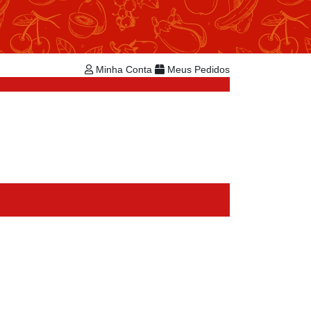
Repetir Pedido
Minha Conta
Bem-vindo!
Já é cadastrado?
Minha Conta
Meus Pedidos