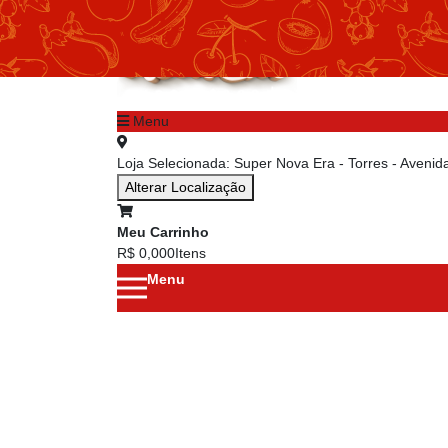
chevron_left
Menu principal
Menu
Loja Selecionada:
Super Nova Era - Torres - Aveni
Alterar Localização
Meu Carrinho
R$ 0,00
0
Itens
Menu