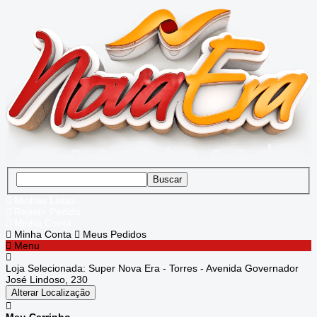
chevron_left
Menu principal
ight
ight
Minhas Listas
ight
Repetir Pedido
Minha Conta
Minha Conta
Meus Pedidos
ight
Menu
Loja Selecionada:
Super Nova Era - Torres - Avenida Governador
ight
José Lindoso, 230
Alterar Localização
ight
Meu Carrinho