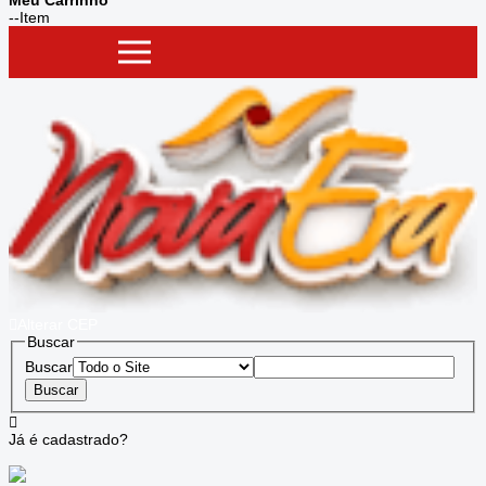
--
Item
ight
ight
ight
ight
ight
Alterar
CEP
Buscar
Buscar
Já é cadastrado?