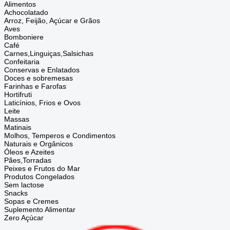
Alimentos
Achocolatado
Arroz, Feijão, Açúcar e Grãos
Aves
Bomboniere
Café
Carnes,Linguiças,Salsichas
Confeitaria
Conservas e Enlatados
Doces e sobremesas
Farinhas e Farofas
Hortifruti
Laticínios, Frios e Ovos
Leite
Massas
Matinais
Molhos, Temperos e Condimentos
Naturais e Orgânicos
Óleos e Azeites
Pães,Torradas
Peixes e Frutos do Mar
Produtos Congelados
Sem lactose
Snacks
Sopas e Cremes
Suplemento Alimentar
Zero Açúcar