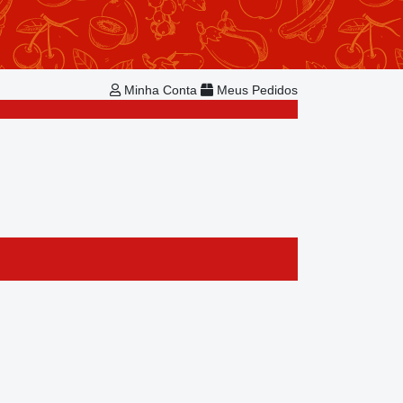
Repetir Pedido
Minha Conta
Bem-vindo!
Já é cadastrado?
Minha Conta
Meus Pedidos