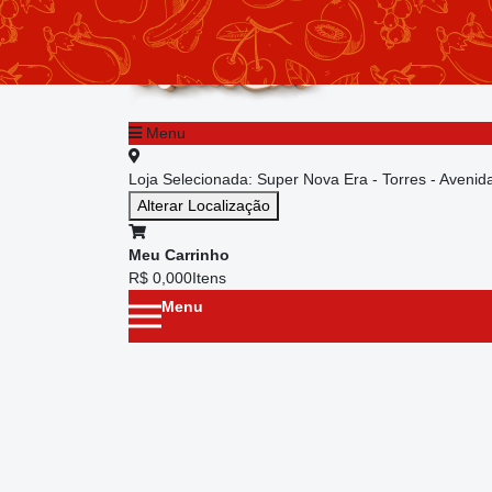
chevron_left
Menu principal
Menu
Loja Selecionada:
Super Nova Era - Torres - Aveni
Alterar Localização
Meu Carrinho
R$ 0,00
0
Itens
Menu