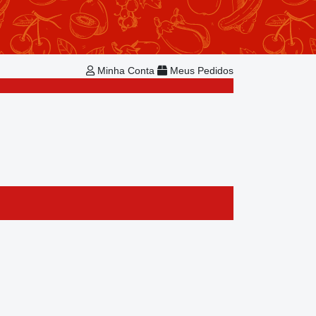
Repetir Pedido
Minha Conta
Bem-vindo!
Já é cadastrado?
Minha Conta
Meus Pedidos