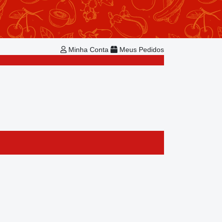
Repetir Pedido
Minha Conta
Bem-vindo!
Já é cadastrado?
Minha Conta
Meus Pedidos