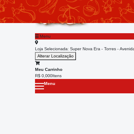
chevron_left
Menu principal
Menu
Loja Selecionada:
Super Nova Era - Torres - Aveni
Alterar Localização
Meu Carrinho
R$ 0,00
0
Itens
Menu