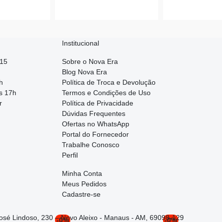
Institucional
015
Sobre o Nova Era
Blog Nova Era
h
Política de Troca e Devolução
s 17h
Termos e Condições de Uso
r
Política de Privacidade
Dúvidas Frequentes
Ofertas no WhatsApp
Portal do Fornecedor
Trabalhe Conosco
Perfil
Minha Conta
Meus Pedidos
Cadastre-se
José Lindoso, 230 – Novo Aleixo - Manaus - AM, 69098-129
-0%
-0%