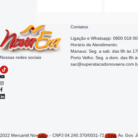
Contatos
Ligação e Whatsapp: 0800 018 0
Horário de Atendimento:
Manaus: Seg. a sab. das 8h às 17
Nossas redes sociais
Porto Velho: Seg. a dom. das 8h à
sac@superatacadonovaera.com.b
2022 Mercantil Nova Era - CNPJ 04.240.370/0031-72 | End: Av. Gov. 
-0%
-13%