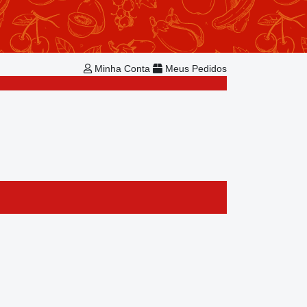
Repetir Pedido
Minha Conta
Bem-vindo!
Já é cadastrado?
Minha Conta
Meus Pedidos