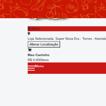
chevron_left
Menu principal
Menu
Loja Selecionada:
Super Nova Era - Torres - Aveni
Alterar Localização
Meu Carrinho
R$ 0,00
0
Itens
Menu