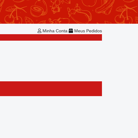
Repetir Pedido
Minha Conta
Bem-vindo!
Já é cadastrado?
Minha Conta
Meus Pedidos