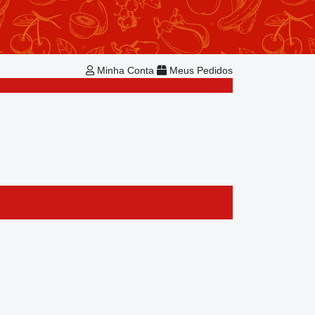
Repetir Pedido
Minha Conta
Bem-vindo!
Já é cadastrado?
Minha Conta
Meus Pedidos