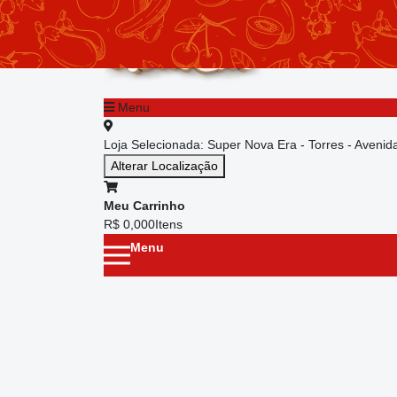
chevron_left
Menu principal
Menu
Loja Selecionada:
Super Nova Era - Torres - Aveni
Alterar Localização
Meu Carrinho
R$ 0,00
0
Itens
Menu