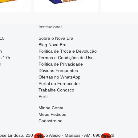
Institucional
015
Sobre o Nova Era
Blog Nova Era
h
Política de Troca e Devolução
s 17h
Termos e Condições de Uso
r
Política de Privacidade
Dúvidas Frequentes
Ofertas no WhatsApp
Portal do Fornecedor
Trabalhe Conosco
Perfil
Minha Conta
Meus Pedidos
Cadastre-se
José Lindoso, 230 – Novo Aleixo - Manaus - AM, 69098-129
-0%
-0%