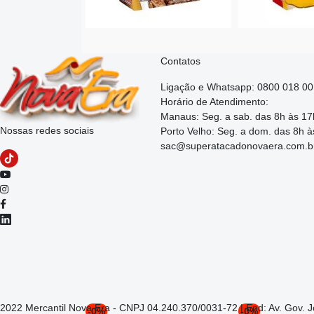
Contatos
Ligação e Whatsapp: 0800 018 0
Horário de Atendimento:
Manaus: Seg. a sab. das 8h às 17
Nossas redes sociais
Porto Velho: Seg. a dom. das 8h à
sac@superatacadonovaera.com.b
2022 Mercantil Nova Era - CNPJ 04.240.370/0031-72 | End: Av. Gov. 
-0%
-0%