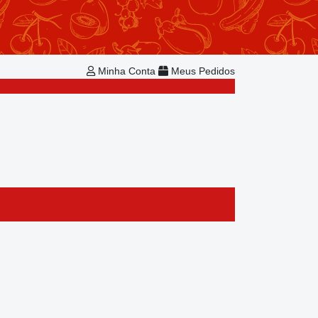
Repetir Pedido
Minha Conta
Bem-vindo!
Já é cadastrado?
Minha Conta
Meus Pedidos