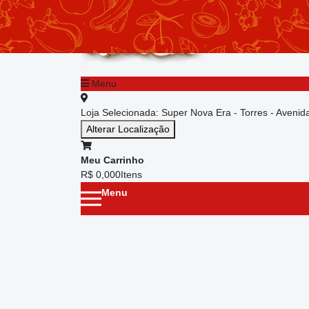
chevron_left
Menu principal
Menu
Loja Selecionada:
Super Nova Era - Torres - Aveni
Alterar Localização
Meu Carrinho
R$ 0,00
0
Itens
Menu