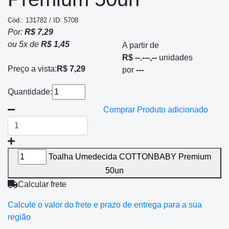
Cód.: 131782 / ID: 5708
Por:
R$ 7,29
ou
5
x
de
R$ 1,45
A partir de
R$ --.---,--
unidades
Preço a vista:
R$ 7,29
por
---
Quantidade:
Comprar
Produto adicionado
Toalha Umedecida COTTONBABY Premium
50un
Calcular frete
Calcule o valor do frete e prazo de entrega para a sua
região