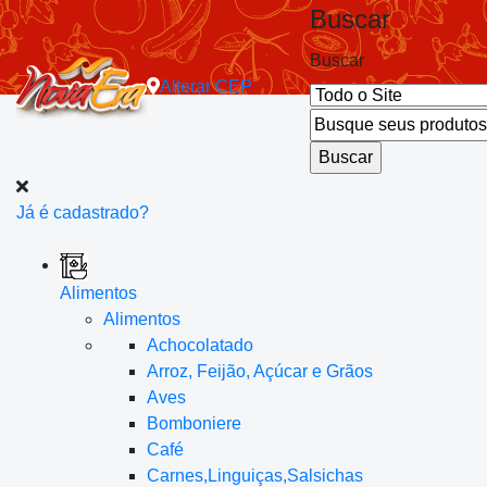
Buscar
Buscar
Alterar
CEP
Já é cadastrado?
Alimentos
Alimentos
Achocolatado
Arroz, Feijão, Açúcar e Grãos
Aves
Bomboniere
Café
Carnes,Linguiças,Salsichas