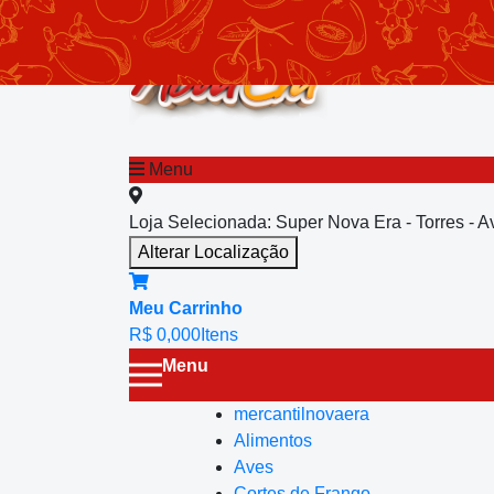
chevron_left
Menu principal
Menu
Loja Selecionada:
Super Nova Era - Torres - 
Alterar Localização
Meu Carrinho
R$ 0,00
0
Itens
Menu
mercantilnovaera
Alimentos
Aves
Cortes de Frango