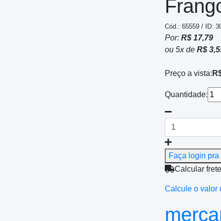
Frango
Cód.: 65559 / ID: 3
Por:
R$ 17,79
ou
5
x
de
R$ 3,5
Preço a vista:
R$
Quantidade:
Faça login pra 
Calcular fret
Calcule o valor 
mercan