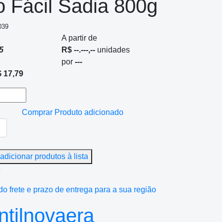
 Fácil Sadia 800g
039
A partir de
5
R$ --.---,--
unidades
por
---
 17,79
Comprar
Produto adicionado
adicionar produtos à lista
e
do frete e prazo de entrega para a sua região
tilnovaera