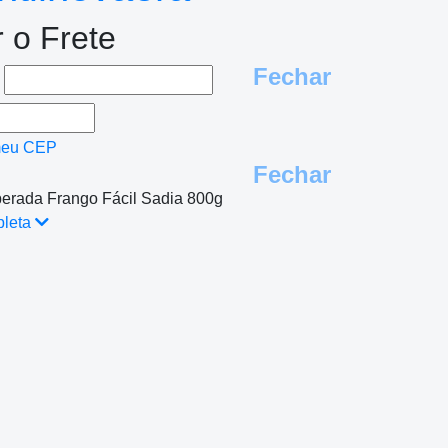
r o Frete
Fechar
e
meu CEP
Fechar
erada Frango Fácil Sadia 800g
pleta