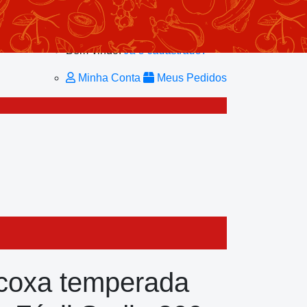
Minhas Listas
Repetir Pedido
Minha Conta
Bem-vindo!
Já é cadastrado?
Minha Conta
Meus Pedidos
coxa temperada