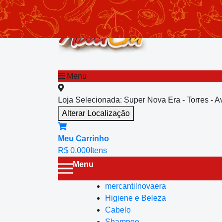
chevron_left
Menu principal
Menu
Loja Selecionada:
Super Nova Era - Torres - 
Alterar Localização
Meu Carrinho
R$ 0,00
0
Itens
Menu
mercantilnovaera
Higiene e Beleza
Cabelo
Shampoo