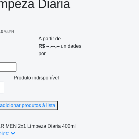
mpeza Diaria
 1076844
A partir de
R$ --.---,--
unidades
por
---
Produto indisponível
adicionar produtos à lista
e
 MEN 2x1 Limpeza Diaria 400ml
pleta