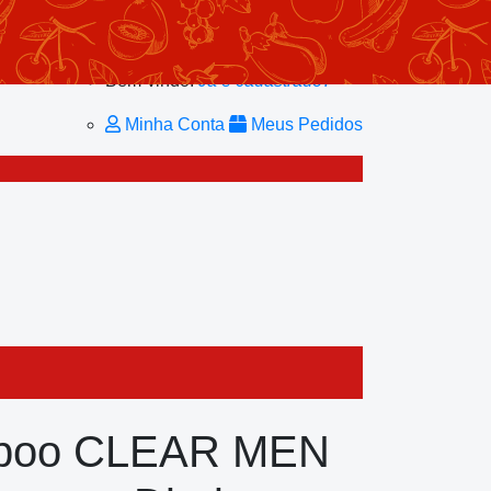
Minhas Listas
Repetir Pedido
Minha Conta
Bem-vindo!
Já é cadastrado?
Minha Conta
Meus Pedidos
poo CLEAR MEN