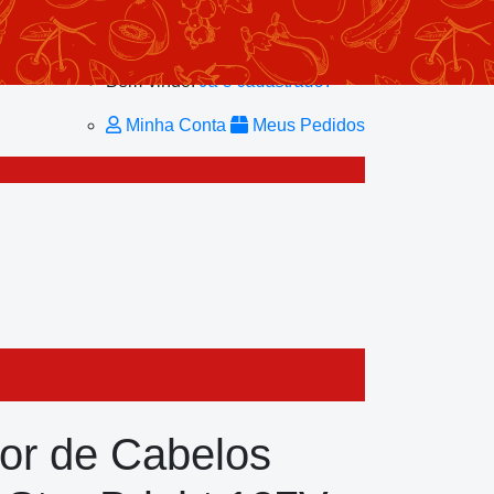
Minhas Listas
Repetir Pedido
Minha Conta
Bem-vindo!
Já é cadastrado?
Minha Conta
Meus Pedidos
or de Cabelos