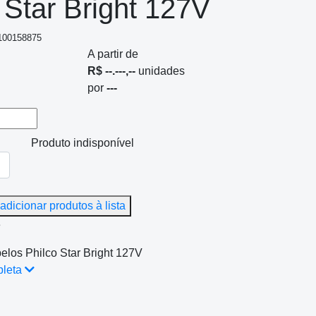
 Star Bright 127V
 100158875
A partir de
R$ --.---,--
unidades
por
---
Produto indisponível
adicionar produtos à lista
e
los Philco Star Bright 127V
pleta