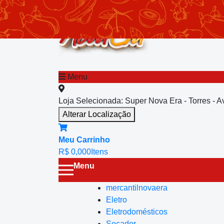
chevron_left
Menu principal
Menu
Loja Selecionada:
Super Nova Era - Torres - 
Alterar Localização
Meu Carrinho
R$ 0,00
0
Itens
Menu
mercantilnovaera
Eletro
Eletrodomésticos
Secador