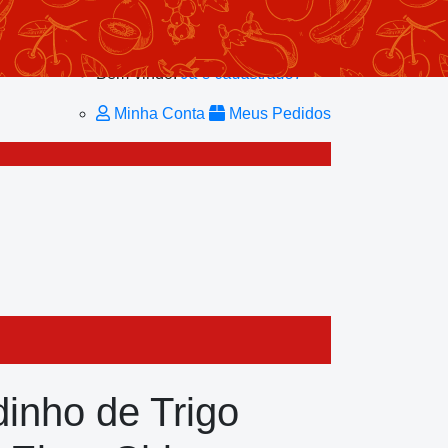
Minhas Listas
Repetir Pedido
Minha Conta
Bem-vindo!
Já é cadastrado?
Minha Conta
Meus Pedidos
inho de Trigo