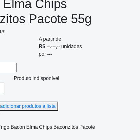
 Elma Chips
zitos Pacote 55g
979
A partir de
R$ --.---,--
unidades
por
---
Produto indisponível
adicionar produtos à lista
e
Trigo Bacon Elma Chips Baconzitos Pacote