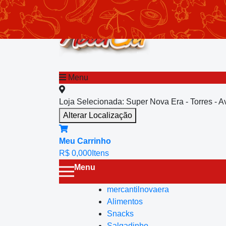
chevron_left
Menu principal
Menu
Loja Selecionada:
Super Nova Era - Torres - 
Alterar Localização
Meu Carrinho
R$ 0,00
0
Itens
Menu
mercantilnovaera
Alimentos
Snacks
Salgadinho