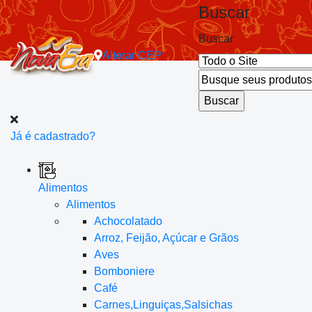
Buscar
Buscar
Alterar
CEP
Já é cadastrado?
Alimentos
Alimentos
Achocolatado
Arroz, Feijão, Açúcar e Grãos
Aves
Bomboniere
Café
Carnes,Linguiças,Salsichas