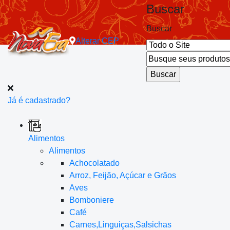
Buscar
Buscar
Alterar
CEP
Já é cadastrado?
Alimentos
Alimentos
Achocolatado
Arroz, Feijão, Açúcar e Grãos
Aves
Bomboniere
Café
Carnes,Linguiças,Salsichas