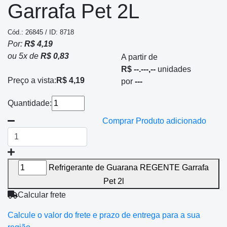
Garrafa Pet 2L
Cód.: 26845 / ID: 8718
Por:
R$ 4,19
ou
5
x
de
R$ 0,83
A partir de
R$ --.---,--
unidades
Preço a vista:
R$ 4,19
por
---
Quantidade:
Comprar
Produto adicionado
Refrigerante de Guarana REGENTE Garrafa
Pet 2l
Calcular frete
Calcule o valor do frete e prazo de entrega para a sua