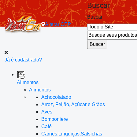
Buscar
Buscar
Alterar
CEP
Já é cadastrado?
Alimentos
Alimentos
Achocolatado
Arroz, Feijão, Açúcar e Grãos
Aves
Bomboniere
Café
Carnes,Linguiças,Salsichas