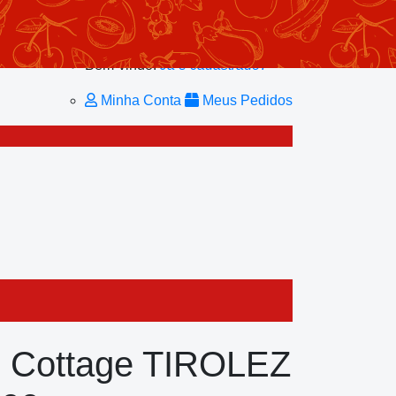
Minhas Listas
Repetir Pedido
Minha Conta
Bem-vindo!
Já é cadastrado?
Minha Conta
Meus Pedidos
o Cottage TIROLEZ