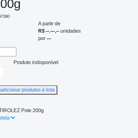
200g
697390
A partir de
R$ --.---,--
unidades
por
---
Produto indisponível
adicionar produtos à lista
e
 TIROLEZ Pote 200g
pleta