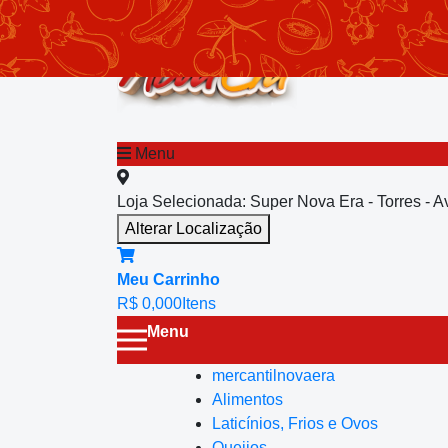
chevron_left
Menu principal
Menu
Loja Selecionada:
Super Nova Era - Torres - 
Alterar Localização
Meu Carrinho
R$ 0,00
0
Itens
Menu
mercantilnovaera
Alimentos
Laticínios, Frios e Ovos
Queijos