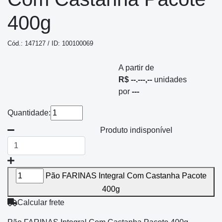
400g
Cód.: 147127 / ID: 100100069
A partir de
R$ --.---,--
unidades
por
---
Quantidade:
Produto indisponível
Pão FARINAS Integral Com Castanha Pacote
400g
Calcular frete