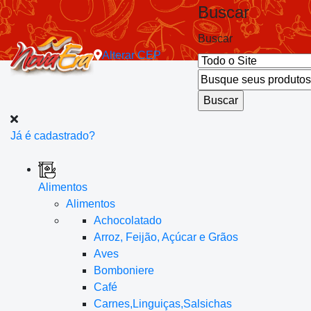
Buscar
Buscar
Alterar
CEP
Já é cadastrado?
Alimentos
Alimentos
Achocolatado
Arroz, Feijão, Açúcar e Grãos
Aves
Bomboniere
Café
Carnes,Linguiças,Salsichas