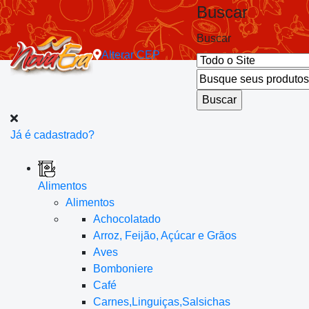
Buscar
Buscar
Alterar
CEP
Já é cadastrado?
Alimentos
Alimentos
Achocolatado
Arroz, Feijão, Açúcar e Grãos
Aves
Bomboniere
Café
Carnes,Linguiças,Salsichas