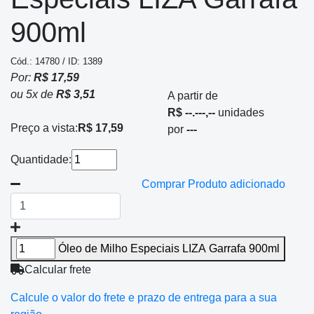
900ml
Cód.: 14780 / ID: 1389
Por:
R$ 17,59
ou
5
x
de
R$ 3,51
A partir de
R$ --.---,--
unidades
Preço a vista:
R$ 17,59
por
---
Quantidade:
Comprar
Produto adicionado
Óleo de Milho Especiais LIZA Garrafa 900ml
Calcular frete
Calcule o valor do frete e prazo de entrega para a sua