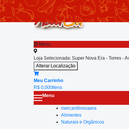
chevron_left
Menu principal
Menu
Loja Selecionada:
Super Nova Era - Torres - 
Alterar Localização
Meu Carrinho
R$ 0,00
0
Itens
Menu
mercantilnovaera
Alimentos
Naturais e Orgânicos