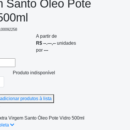
m Santo Óleo Pote
 500ml
 100092258
A partir de
R$ --.---,--
unidades
por
---
Produto indisponível
adicionar produtos à lista
e
xtra Virgem Santo Óleo Pote Vidro 500ml
pleta