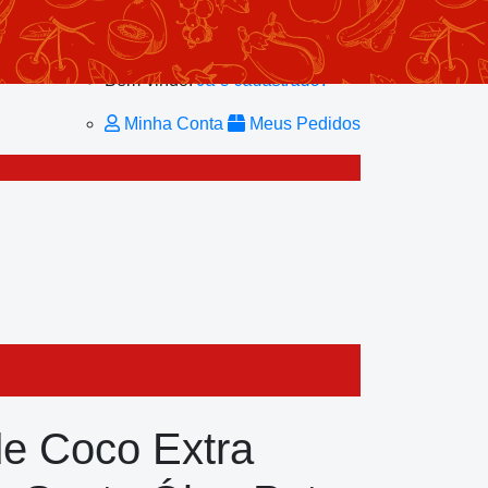
Minhas Listas
Repetir Pedido
Minha Conta
Bem-vindo!
Já é cadastrado?
Minha Conta
Meus Pedidos
de Coco Extra