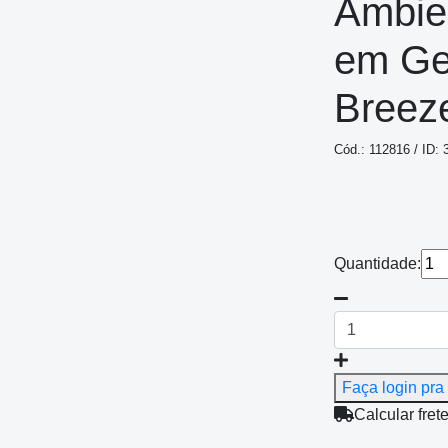
Ambi
em Gel
Breez
Cód.: 112816 / ID: 
Quantidade:
Faça login pra 
Calcular fret