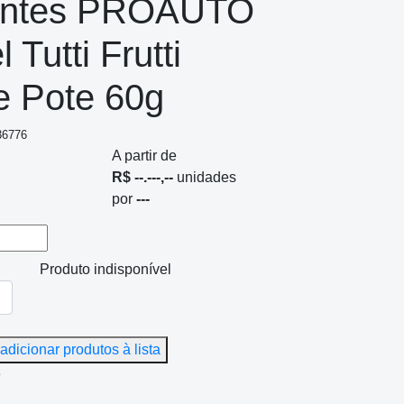
entes PROAUTO
 Tutti Frutti
e Pote 60g
36776
A partir de
R$ --.---,--
unidades
por
---
Produto indisponível
adicionar produtos à lista
e