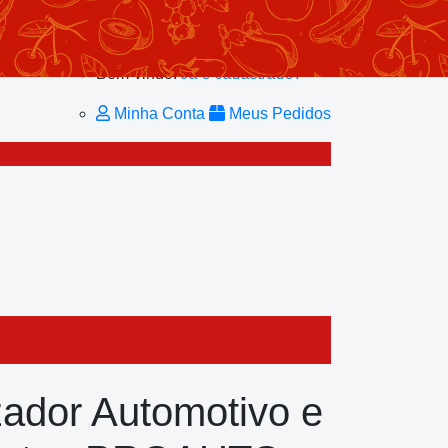
Minhas Listas
Repetir Pedido
Minha Conta
Bem-vindo!
Já é cadastrado?
Minha Conta
Meus Pedidos
ador Automotivo e