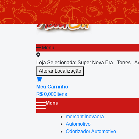
chevron_left
Menu principal
Menu
Loja Selecionada:
Super Nova Era - Torres - 
Alterar Localização
Meu Carrinho
R$ 0,00
0
Itens
Menu
mercantilnovaera
Automotivo
Odorizador Automotivo