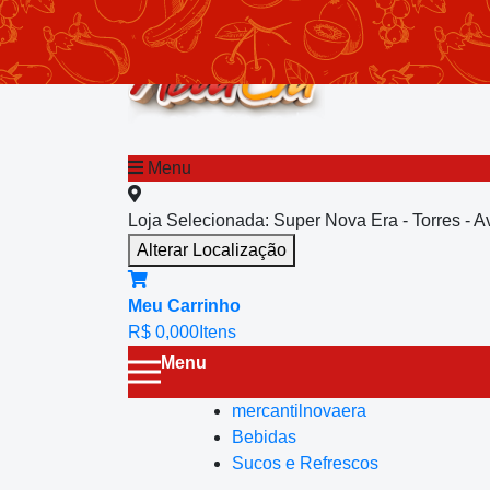
chevron_left
Menu principal
Menu
Loja Selecionada:
Super Nova Era - Torres - 
Alterar Localização
Meu Carrinho
R$ 0,00
0
Itens
Menu
mercantilnovaera
Bebidas
Sucos e Refrescos