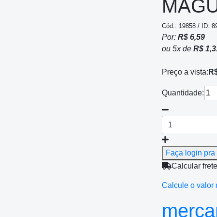
MAGU
Cód.: 19858 / ID: 8
Por:
R$ 6,59
ou
5
x
de
R$ 1,3
Preço a vista:
R$
Quantidade:
Faça login pra 
Calcular fret
Calcule o valor 
mercan