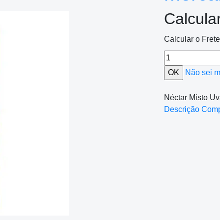
Calcula
Calcular o Fret
Não sei 
Néctar Misto 
Descrição Com