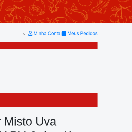
Minhas Listas
Repetir Pedido
Minha Conta
Bem-vindo!
Já é cadastrado?
Minha Conta
Meus Pedidos
r Misto Uva