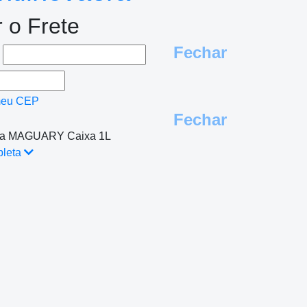
r o Frete
Fechar
e
meu CEP
Fechar
Uva MAGUARY Caixa 1L
pleta