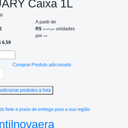
ARY Caixa 1L
95
A partir de
1
R$ --.---,--
unidades
por
---
 6,59
Comprar
Produto adicionado
adicionar produtos à lista
e
do frete e prazo de entrega para a sua região
tilnovaera