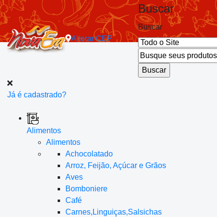
Buscar
Buscar
Alterar
CEP
Já é cadastrado?
Alimentos
Alimentos
Achocolatado
Arroz, Feijão, Açúcar e Grãos
Aves
Bomboniere
Café
Carnes,Linguiças,Salsichas