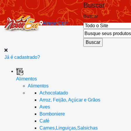
Buscar
Buscar
Alterar
CEP
Já é cadastrado?
Alimentos
Alimentos
Achocolatado
Arroz, Feijão, Açúcar e Grãos
Aves
Bomboniere
Café
Carnes,Linguiças,Salsichas