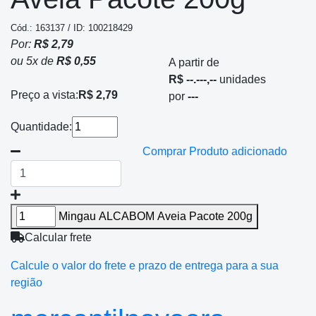
Cód.: 163137 / ID: 100218429
Por:
R$ 2,79
ou
5
x
de
R$ 0,55
A partir de
R$ --.---,--
unidades
Preço a vista:
R$ 2,79
por
---
Quantidade:
Comprar
Produto adicionado
Mingau ALCABOM Aveia Pacote 200g
Calcular frete
Calcule o valor do frete e prazo de entrega para a sua
região