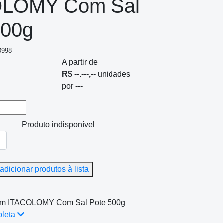
OLOMY Com Sal
500g
0998
A partir de
R$ --.---,--
unidades
por
---
Produto indisponível
adicionar produtos à lista
e
m ITACOLOMY Com Sal Pote 500g
pleta