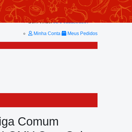
Minhas Listas
Repetir Pedido
Minha Conta
Bem-vindo!
Já é cadastrado?
Minha Conta
Meus Pedidos
iga Comum