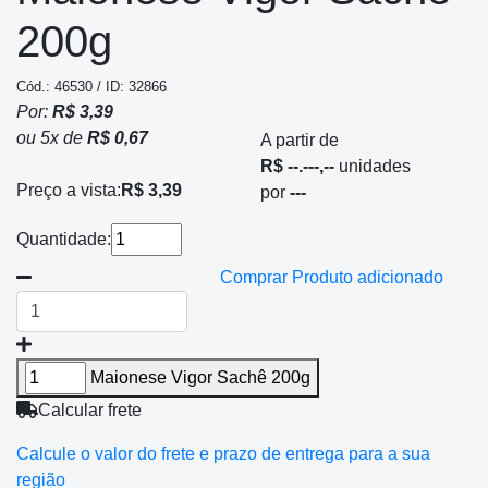
200g
Cód.: 46530 / ID: 32866
Por:
R$ 3,39
ou
5
x
de
R$ 0,67
A partir de
R$ --.---,--
unidades
Preço a vista:
R$ 3,39
por
---
Quantidade:
Comprar
Produto adicionado
Maionese Vigor Sachê 200g
Calcular frete
Calcule o valor do frete e prazo de entrega para a sua
região