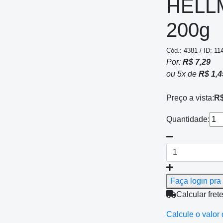
HELL
200g
Cód.: 4381 / ID: 11
Por:
R$ 7,29
ou
5
x
de
R$ 1,4
Preço a vista:
R$
Quantidade:
Faça login pra 
Calcular fret
Calcule o valor 