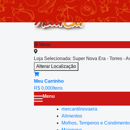
chevron_left
Menu principal
Menu
Loja Selecionada:
Super Nova Era - Torres - 
Alterar Localização
Meu Carrinho
R$ 0,00
0
Itens
Menu
mercantilnovaera
Alimentos
Molhos, Temperos e Condimento
Maionese