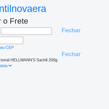
tilnovaera
r o Frete
Fechar
e
meu CEP
Fechar
icional HELLMANN'S Sachê 200g
pleta