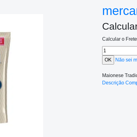
mercan
Calcula
Calcular o Fret
Não sei 
Maionese Trad
Descrição Com