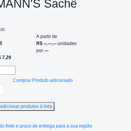
MANN'S Sachê
435
A partir de
5
R$ --.---,--
unidades
por
---
 7,29
Comprar
Produto adicionado
adicionar produtos à lista
e
do frete e prazo de entrega para a sua região