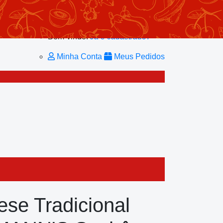
Minhas Listas
Repetir Pedido
Minha Conta
Bem-vindo!
Já é cadastrado?
Minha Conta
Meus Pedidos
se Tradicional