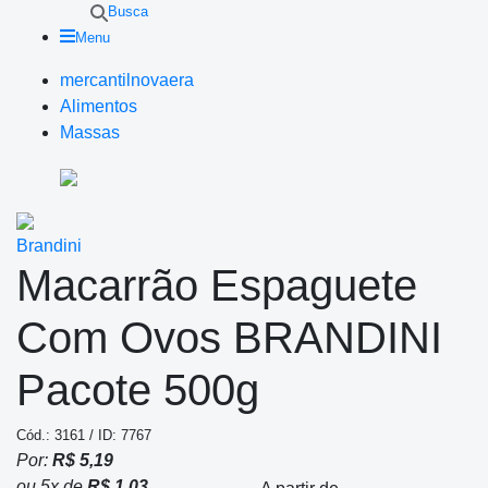
Busca
Menu
mercantilnovaera
Alimentos
Massas
Brandini
Macarrão Espaguete
Com Ovos BRANDINI
Pacote 500g
Cód.: 3161 / ID: 7767
Por:
R$ 5,19
ou
5
x
de
R$ 1,03