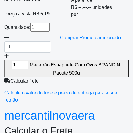
A partir de
R$ --.---,--
unidades
Preço a vista:
R$ 5,19
por
---
Quantidade:
Comprar
Produto adicionado
Macarrão Espaguete Com Ovos BRANDINI
Pacote 500g
Calcular frete
Calcule o valor do frete e prazo de entrega para a sua
região
mercantilnovaera
Calcular o Frete