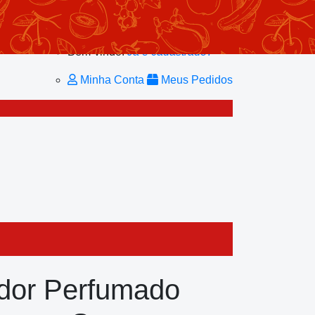
Minhas Listas
Repetir Pedido
Minha Conta
Bem-vindo!
Já é cadastrado?
Minha Conta
Meus Pedidos
dor Perfumado