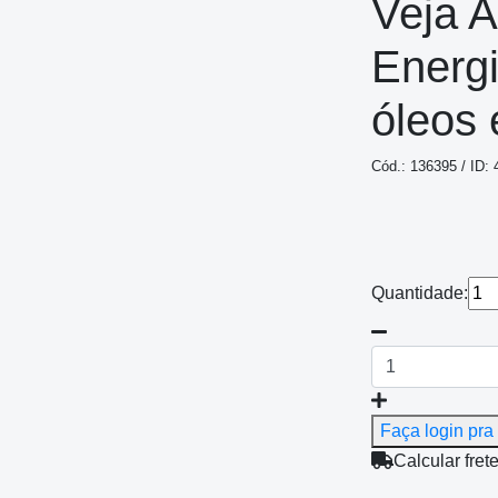
Veja 
Energ
óleos 
Cód.: 136395 / ID: 
Quantidade:
Faça login pra 
Calcular fret