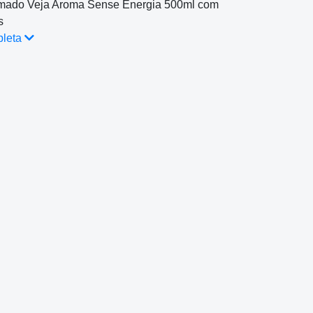
mado Veja Aroma Sense Energia 500ml com
s
pleta