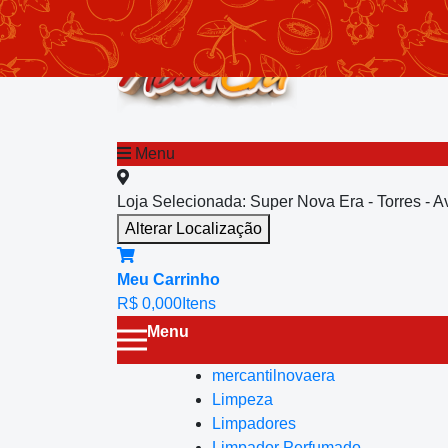
chevron_left
Menu principal
Menu
Loja Selecionada:
Super Nova Era - Torres - 
Alterar Localização
Meu Carrinho
R$ 0,00
0
Itens
Menu
mercantilnovaera
Limpeza
Limpadores
Limpador Perfumado