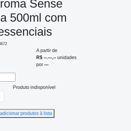
Aroma Sense
ia 500ml com
essenciais
4672
A partir de
R$ --.---,--
unidades
por
---
Produto indisponível
adicionar produtos à lista
e