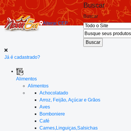
Buscar
Buscar
Alterar
CEP
Já é cadastrado?
Alimentos
Alimentos
Achocolatado
Arroz, Feijão, Açúcar e Grãos
Aves
Bomboniere
Café
Carnes,Linguiças,Salsichas