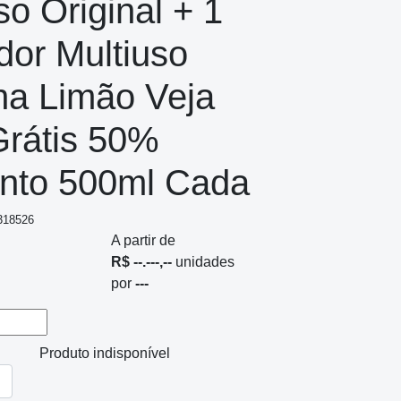
so Original + 1
dor Multiuso
ha Limão Veja
Grátis 50%
nto 500ml Cada
 318526
A partir de
R$ --.---,--
unidades
por
---
Produto indisponível