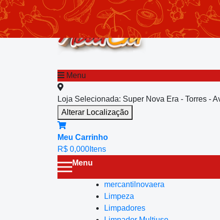
chevron_left
Menu principal
Menu
Loja Selecionada:
Super Nova Era - Torres - 
Alterar Localização
Meu Carrinho
R$ 0,00
0
Itens
Menu
mercantilnovaera
Limpeza
Limpadores
Limpador Multiuso