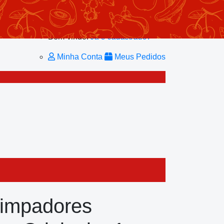
Minhas Listas
Repetir Pedido
Minha Conta
Bem-vindo!
Já é cadastrado?
Minha Conta
Meus Pedidos
Limpadores