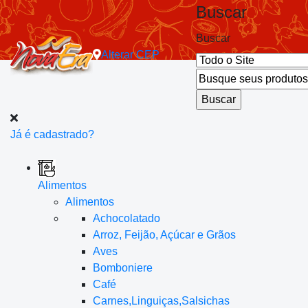
Buscar
Buscar
Alterar
CEP
Já é cadastrado?
Alimentos
Alimentos
Achocolatado
Arroz, Feijão, Açúcar e Grãos
Aves
Bomboniere
Café
Carnes,Linguiças,Salsichas