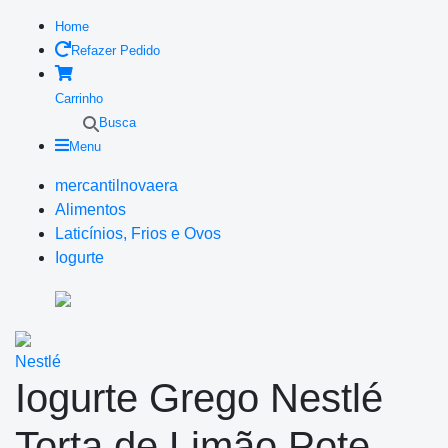
Home
Refazer Pedido
Carrinho
Busca
Menu
mercantilnovaera
Alimentos
Laticínios, Frios e Ovos
Iogurte
Nestlé
Iogurte Grego Nestlé
Torta de Limão Pote