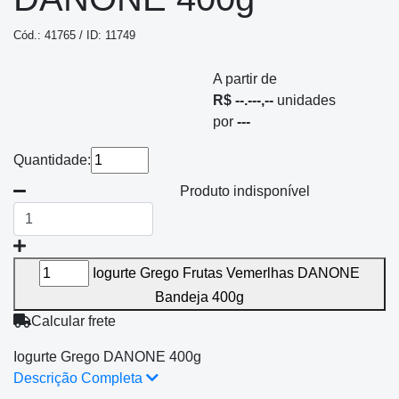
Cód.: 41765 / ID: 11749
A partir de
R$ --.---,--
unidades
por
---
Quantidade:
Produto indisponível
Iogurte Grego Frutas Vemerlhas DANONE
Bandeja 400g
Calcular frete
Iogurte Grego DANONE 400g
Descrição Completa