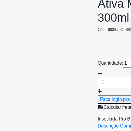
Ativa 
300ml
Cód.: 6034 / ID: 88
Quantidade:
Faça login pra 
Calcular fret
Inseticida Pro B
Descrição Com