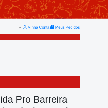
Minhas Listas
Repetir Pedido
Minha Conta
Bem-vindo!
Já é cadastrado?
Minha Conta
Meus Pedidos
cida Pro Barreira