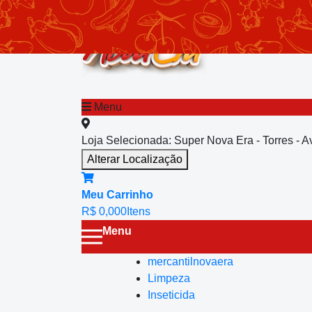
chevron_left
Menu principal
Menu
Loja Selecionada:
Super Nova Era - Torres - 
Alterar Localização
Meu Carrinho
R$ 0,00
0
Itens
Menu
mercantilnovaera
Limpeza
Inseticida