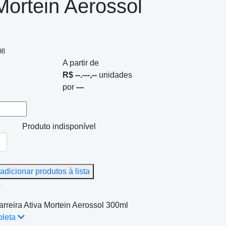
Mortein Aerossol
98
A partir de
R$ --.---,--
unidades
por
---
Produto indisponível
adicionar produtos à lista
e
arreira Ativa Mortein Aerossol 300ml
pleta