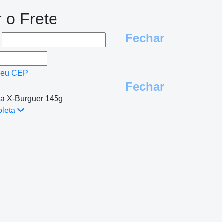
r o Frete
Fechar
e
meu CEP
Fechar
ia X-Burguer 145g
pleta