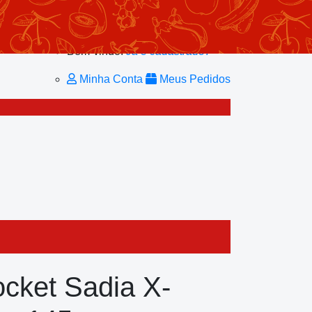
Minhas Listas
Repetir Pedido
Minha Conta
Bem-vindo!
Já é cadastrado?
Minha Conta
Meus Pedidos
cket Sadia X-