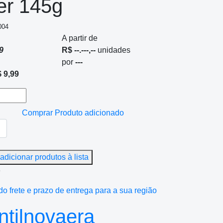
er 145g
004
A partir de
9
R$ --.---,--
unidades
por
---
 9,99
Comprar
Produto adicionado
adicionar produtos à lista
e
do frete e prazo de entrega para a sua região
tilnovaera