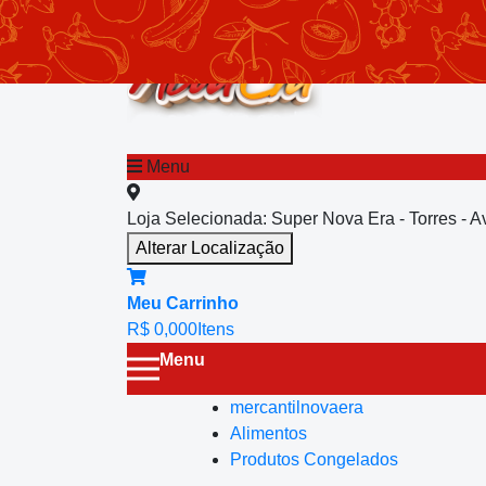
chevron_left
Menu principal
Menu
Loja Selecionada:
Super Nova Era - Torres - 
Alterar Localização
Meu Carrinho
R$ 0,00
0
Itens
Menu
mercantilnovaera
Alimentos
Produtos Congelados