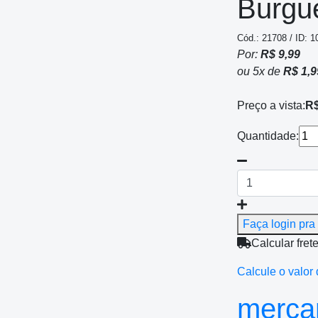
Burgu
Cód.: 21708 / ID: 1
Por:
R$ 9,99
ou
5
x
de
R$ 1,9
Preço a vista:
R$
Quantidade:
Faça login pra 
Calcular fret
Calcule o valor 
mercan