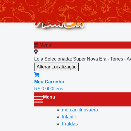
chevron_left
Menu principal
Menu
Loja Selecionada:
Super Nova Era - Torres - 
Alterar Localização
Meu Carrinho
R$ 0,00
0
Itens
Menu
mercantilnovaera
Infantil
Fraldas