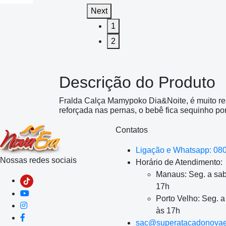
Next
1
2
Descrição do Produto
Fralda Calça Mamypoko Dia&Noite, é muito resist
reforçada nas pernas, o bebê fica sequinho por
Contatos
Ligação e Whatsapp: 08
Nossas redes sociais
Horário de Atendimento:
Manaus: Seg. a sab
17h
Porto Velho: Seg. 
às 17h
sac@superatacadonovae