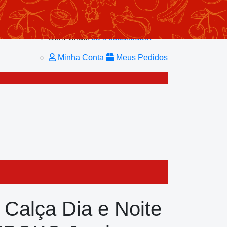
Minhas Listas
Repetir Pedido
Minha Conta
Bem-vindo!
Já é cadastrado?
Minha Conta
Meus Pedidos
 Calça Dia e Noite