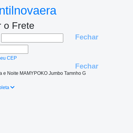
tilnovaera
r o Frete
Fechar
e
meu CEP
Fechar
Dia e Noite MAMYPOKO Jumbo Tamnho G
pleta