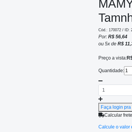
MAMY
Tamnh
Cód.: 170072 / ID:
Por:
R$ 56,64
ou
5
x
de
R$ 11,
Preço a vista:
R$
Quantidade:
Faça login pra 
Calcular fret
Calcule o valor 