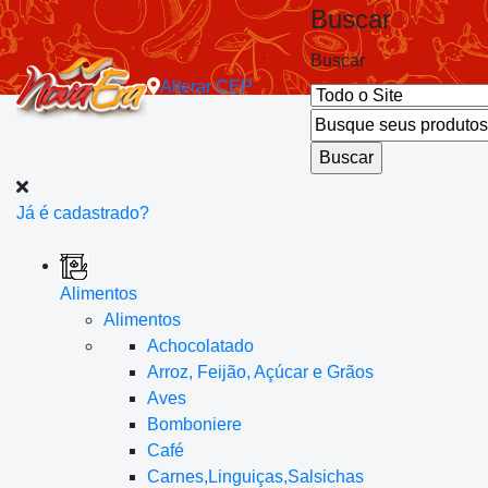
Buscar
Buscar
Alterar
CEP
Já é cadastrado?
Alimentos
Alimentos
Achocolatado
Arroz, Feijão, Açúcar e Grãos
Aves
Bomboniere
Café
Carnes,Linguiças,Salsichas