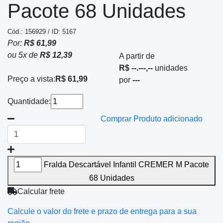
Pacote 68 Unidades
Cód.: 156929 / ID: 5167
Por:
R$ 61,99
ou
5
x
de
R$ 12,39
A partir de
R$ --.---,--
unidades
Preço a vista:
R$ 61,99
por
---
Quantidade:
Comprar
Produto adicionado
Fralda Descartável Infantil CREMER M Pacote
68 Unidades
Calcular frete
Calcule o valor do frete e prazo de entrega para a sua