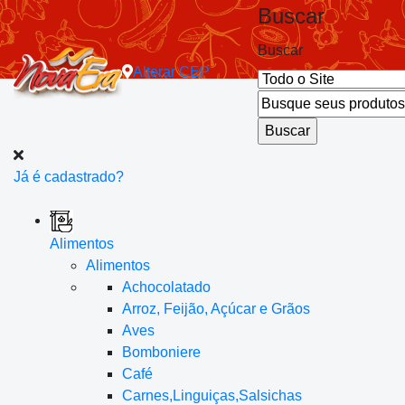
Buscar
Buscar
Alterar
CEP
Já é cadastrado?
Alimentos
Alimentos
Achocolatado
Arroz, Feijão, Açúcar e Grãos
Aves
Bomboniere
Café
Carnes,Linguiças,Salsichas