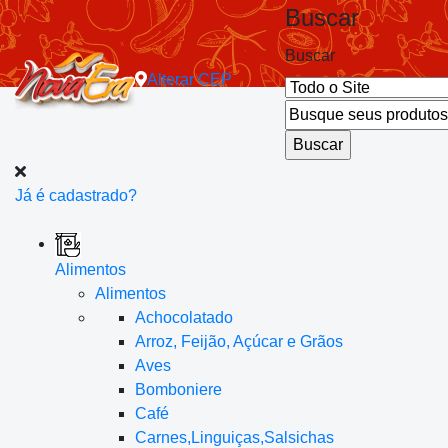
Buscar
Buscar
Alterar
CEP
Já é cadastrado?
Alimentos
Alimentos
Achocolatado
Arroz, Feijão, Açúcar e Grãos
Aves
Bomboniere
Café
Carnes,Linguiças,Salsichas