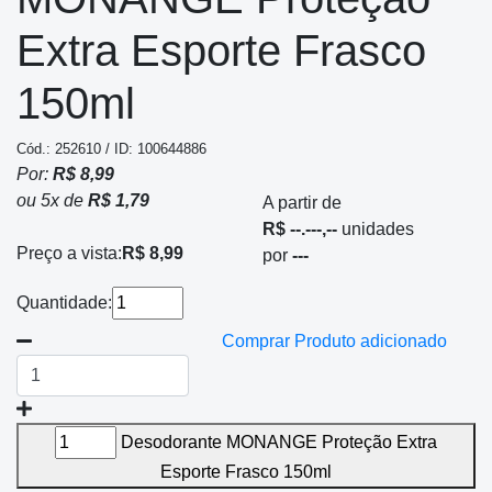
Extra Esporte Frasco
150ml
Cód.: 252610 / ID: 100644886
Por:
R$ 8,99
ou
5
x
de
R$ 1,79
A partir de
R$ --.---,--
unidades
Preço a vista:
R$ 8,99
por
---
Quantidade:
Comprar
Produto adicionado
Desodorante MONANGE Proteção Extra
Esporte Frasco 150ml