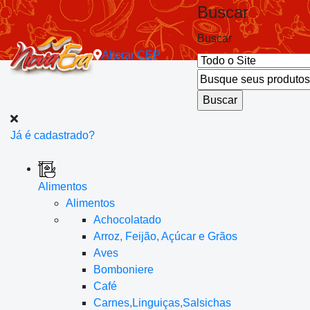
Buscar
Buscar
Alterar
CEP
Já é cadastrado?
Alimentos
Alimentos
Achocolatado
Arroz, Feijão, Açúcar e Grãos
Aves
Bomboniere
Café
Carnes,Linguiças,Salsichas