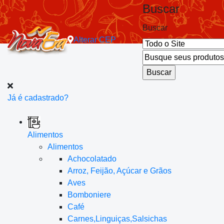
Buscar
Buscar
Alterar
CEP
Já é cadastrado?
Alimentos
Alimentos
Achocolatado
Arroz, Feijão, Açúcar e Grãos
Aves
Bomboniere
Café
Carnes,Linguiças,Salsichas